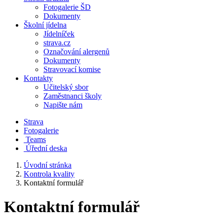
Fotogalerie ŠD
Dokumenty
Školní jídelna
Jídelníček
strava.cz
Označování alergenů
Dokumenty
Stravovací komise
Kontakty
Učitelský sbor
Zaměstnanci školy
Napište nám
Strava
Fotogalerie
Teams
Úřední deska
Úvodní stránka
Kontrola kvality
Kontaktní formulář
Kontaktní formulář