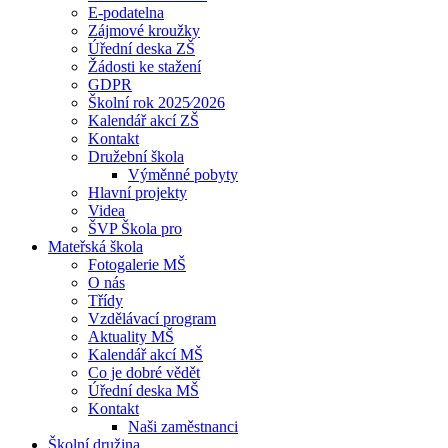
E-podatelna
Zájmové kroužky
Úřední deska ZŠ
Žádosti ke stažení
GDPR
Školní rok 2025⁄2026
Kalendář akcí ZŠ
Kontakt
Družební škola
Výměnné pobyty
Hlavní projekty
Videa
ŠVP Škola pro
Mateřská škola
Fotogalerie MŠ
O nás
Třídy
Vzdělávací program
Aktuality MŠ
Kalendář akcí MŠ
Co je dobré vědět
Úřední deska MŠ
Kontakt
Naši zaměstnanci
Školní družina