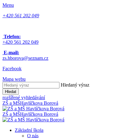
Menu
+420 561 202 049
Telefon:
+420 561 202 049
E-mail:
zs.hborova@seznam.cz
Facebook
Mapa webu
Hledaný výraz
Hledat
rozšířené vyhledávání
ZŠ a MŠ
Havlíčkova Borová
ZŠ a MŠ
Havlíčkova Borová
Základní škola
O nás