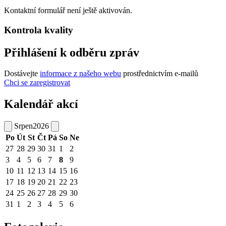
Kontaktní formulář není ještě aktivován.
Kontrola kvality
Přihlášení k odběru zpráv
Dostávejte
informace z našeho webu
prostřednictvím e-mailů
Chci se zaregistrovat
Kalendář akcí
Srpen
2026
Po
Út
St
Čt
Pá
So
Ne
27
28
29
30
31
1
2
3
4
5
6
7
8
9
10
11
12
13
14
15
16
17
18
19
20
21
22
23
24
25
26
27
28
29
30
31
1
2
3
4
5
6