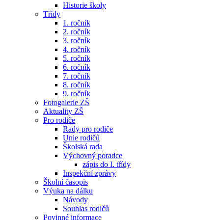
Historie školy
Třídy
1. ročník
2. ročník
3. ročník
4. ročník
5. ročník
6. ročník
7. ročník
8. ročník
9. ročník
Fotogalerie ZŠ
Aktuality ZŠ
Pro rodiče
Rady pro rodiče
Unie rodičů
Školská rada
Výchovný poradce
zápis do I. třídy
Inspekční zprávy
Školní časopis
Výuka na dálku
Návody
Souhlas rodičů
Povinné informace