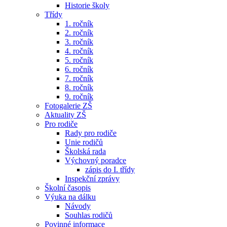
Historie školy
Třídy
1. ročník
2. ročník
3. ročník
4. ročník
5. ročník
6. ročník
7. ročník
8. ročník
9. ročník
Fotogalerie ZŠ
Aktuality ZŠ
Pro rodiče
Rady pro rodiče
Unie rodičů
Školská rada
Výchovný poradce
zápis do I. třídy
Inspekční zprávy
Školní časopis
Výuka na dálku
Návody
Souhlas rodičů
Povinné informace