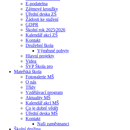
E-podatelna
Zájmové kroužky
Úřední deska ZŠ
Žádosti ke stažení
GDPR
Školní rok 2025⁄2026
Kalendář akcí ZŠ
Kontakt
Družební škola
Výměnné pobyty
Hlavní projekty
Videa
ŠVP Škola pro
Mateřská škola
Fotogalerie MŠ
O nás
Třídy
Vzdělávací program
Aktuality MŠ
Kalendář akcí MŠ
Co je dobré vědět
Úřední deska MŠ
Kontakt
Naši zaměstnanci
Školní družina