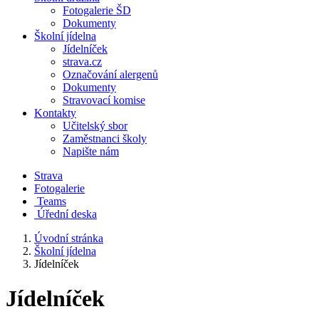
Fotogalerie ŠD
Dokumenty
Školní jídelna
Jídelníček
strava.cz
Označování alergenů
Dokumenty
Stravovací komise
Kontakty
Učitelský sbor
Zaměstnanci školy
Napište nám
Strava
Fotogalerie
Teams
Úřední deska
Úvodní stránka
Školní jídelna
Jídelníček
Jídelníček