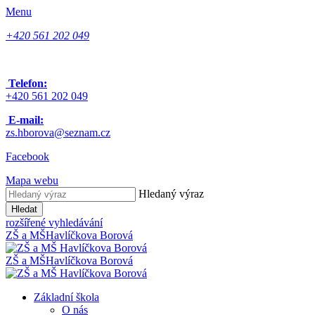
Menu
+420 561 202 049
Telefon:
+420 561 202 049
E-mail:
zs.hborova@seznam.cz
Facebook
Mapa webu
Hledaný výraz
Hledat
rozšířené vyhledávání
ZŠ a MŠ
Havlíčkova Borová
ZŠ a MŠ
Havlíčkova Borová
Základní škola
O nás