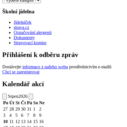
Školní jídelna
Jídelníček
strava.cz
Označování alergenů
Dokumenty
Stravovací komise
Přihlášení k odběru zpráv
Dostávejte
informace z našeho webu
prostřednictvím e-mailů
Chci se zaregistrovat
Kalendář akcí
Srpen
2026
Po
Út
St
Čt
Pá
So
Ne
27
28
29
30
31
1
2
3
4
5
6
7
8
9
10
11
12
13
14
15
16