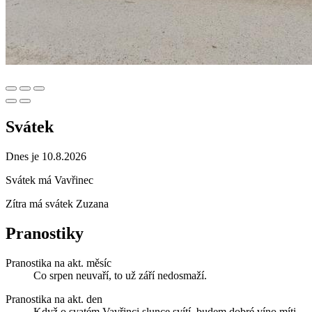
Svátek
Dnes je 10.8.2026
Svátek má
Vavřinec
Zítra má svátek
Zuzana
Pranostiky
Pranostika na akt. měsíc
Co srpen neuvaří, to už září nedosmaží.
Pranostika na akt. den
Když o svatém Vavřinci slunce svítí, budem dobré víno míti.