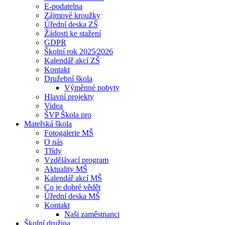
E-podatelna
Zájmové kroužky
Úřední deska ZŠ
Žádosti ke stažení
GDPR
Školní rok 2025⁄2026
Kalendář akcí ZŠ
Kontakt
Družební škola
Výměnné pobyty
Hlavní projekty
Videa
ŠVP Škola pro
Mateřská škola
Fotogalerie MŠ
O nás
Třídy
Vzdělávací program
Aktuality MŠ
Kalendář akcí MŠ
Co je dobré vědět
Úřední deska MŠ
Kontakt
Naši zaměstnanci
Školní družina