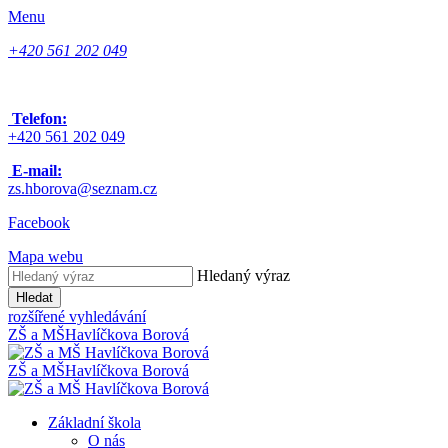
Menu
+420 561 202 049
Telefon:
+420 561 202 049
E-mail:
zs.hborova@seznam.cz
Facebook
Mapa webu
Hledaný výraz
Hledat
rozšířené vyhledávání
ZŠ a MŠ
Havlíčkova Borová
ZŠ a MŠ
Havlíčkova Borová
Základní škola
O nás