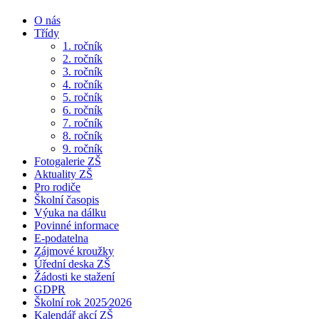
O nás
Třídy
1. ročník
2. ročník
3. ročník
4. ročník
5. ročník
6. ročník
7. ročník
8. ročník
9. ročník
Fotogalerie ZŠ
Aktuality ZŠ
Pro rodiče
Školní časopis
Výuka na dálku
Povinné informace
E-podatelna
Zájmové kroužky
Úřední deska ZŠ
Žádosti ke stažení
GDPR
Školní rok 2025⁄2026
Kalendář akcí ZŠ