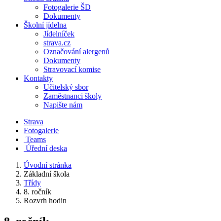
Fotogalerie ŠD
Dokumenty
Školní jídelna
Jídelníček
strava.cz
Označování alergenů
Dokumenty
Stravovací komise
Kontakty
Učitelský sbor
Zaměstnanci školy
Napište nám
Strava
Fotogalerie
Teams
Úřední deska
Úvodní stránka
Základní škola
Třídy
8. ročník
Rozvrh hodin