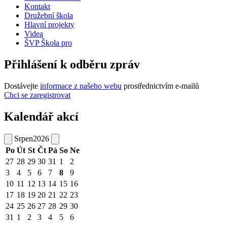
Kontakt
Družební škola
Hlavní projekty
Videa
ŠVP Škola pro
Přihlášení k odběru zpráv
Dostávejte
informace z našeho webu
prostřednictvím e-mailů
Chci se zaregistrovat
Kalendář akcí
Srpen
2026
Po
Út
St
Čt
Pá
So
Ne
27
28
29
30
31
1
2
3
4
5
6
7
8
9
10
11
12
13
14
15
16
17
18
19
20
21
22
23
24
25
26
27
28
29
30
31
1
2
3
4
5
6