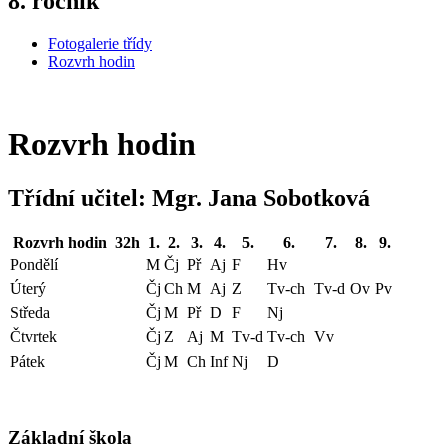
8. ročník
Fotogalerie třídy
Rozvrh hodin
Rozvrh hodin
Třídní učitel: Mgr. Jana Sobotková
Rozvrh hodin 32h
1.
2.
3.
4.
5.
6.
7.
8.
9.
Pondělí
M
Čj
Př
Aj
F
Hv
Úterý
Čj
Ch
M
Aj
Z
Tv-ch
Tv-d
Ov
Pv
Středa
Čj
M
Př
D
F
Nj
Čtvrtek
Čj
Z
Aj
M
Tv-d
Tv-ch
Vv
Pátek
Čj
M
Ch
Inf
Nj
D
Základní škola