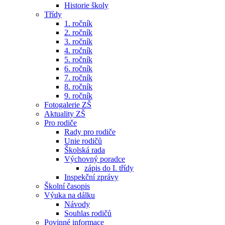
Historie školy
Třídy
1. ročník
2. ročník
3. ročník
4. ročník
5. ročník
6. ročník
7. ročník
8. ročník
9. ročník
Fotogalerie ZŠ
Aktuality ZŠ
Pro rodiče
Rady pro rodiče
Unie rodičů
Školská rada
Výchovný poradce
zápis do I. třídy
Inspekční zprávy
Školní časopis
Výuka na dálku
Návody
Souhlas rodičů
Povinné informace