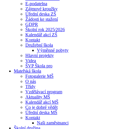
E-podatelna
Zájmové kroužky
Úřední deska ZŠ
Žádosti ke stažení
GDPR
Školní rok 2025⁄2026
Kalendář akcí ZŠ
Kontakt
Družební škola
Výměnné pobyty
Hlavní projekty
Videa
ŠVP Škola pro
Mateřská škola
Fotogalerie MŠ
O nás
Třídy
Vzdělávací program
Aktuality MŠ
Kalendář akcí MŠ
Co je dobré vědět
Úřední deska MŠ
Kontakt
Naši zaměstnanci
Školní družina