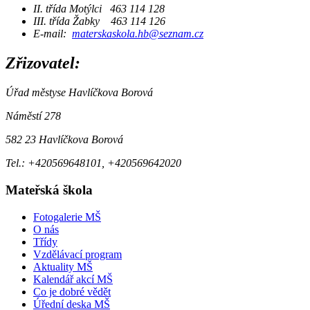
II. třída Motýlci 463 114 128
III. třída Žabky 463 114 126
E-mail:
materskaskola.hb@seznam.cz
Zřizovatel:
Úřad městyse Havlíčkova Borová
Náměstí 278
582 23 Havlíčkova Borová
Tel.: +420569648101, +420569642020
Mateřská škola
Fotogalerie MŠ
O nás
Třídy
Vzdělávací program
Aktuality MŠ
Kalendář akcí MŠ
Co je dobré vědět
Úřední deska MŠ