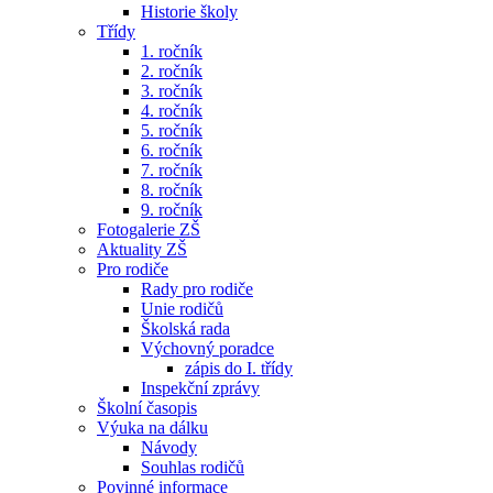
Historie školy
Třídy
1. ročník
2. ročník
3. ročník
4. ročník
5. ročník
6. ročník
7. ročník
8. ročník
9. ročník
Fotogalerie ZŠ
Aktuality ZŠ
Pro rodiče
Rady pro rodiče
Unie rodičů
Školská rada
Výchovný poradce
zápis do I. třídy
Inspekční zprávy
Školní časopis
Výuka na dálku
Návody
Souhlas rodičů
Povinné informace