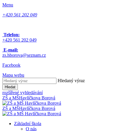
Menu
+420 561 202 049
Telefon:
+420 561 202 049
E-mail:
zs.hborova@seznam.cz
Facebook
Mapa webu
Hledaný výraz
Hledat
rozšířené vyhledávání
ZŠ a MŠ
Havlíčkova Borová
ZŠ a MŠ
Havlíčkova Borová
Základní škola
O nás