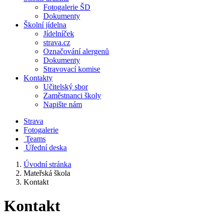
Fotogalerie ŠD
Dokumenty
Školní jídelna
Jídelníček
strava.cz
Označování alergenů
Dokumenty
Stravovací komise
Kontakty
Učitelský sbor
Zaměstnanci školy
Napište nám
Strava
Fotogalerie
Teams
Úřední deska
Úvodní stránka
Mateřská škola
Kontakt
Kontakt