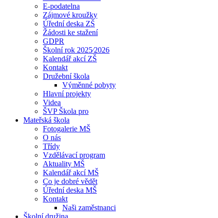
E-podatelna
Zájmové kroužky
Úřední deska ZŠ
Žádosti ke stažení
GDPR
Školní rok 2025⁄2026
Kalendář akcí ZŠ
Kontakt
Družební škola
Výměnné pobyty
Hlavní projekty
Videa
ŠVP Škola pro
Mateřská škola
Fotogalerie MŠ
O nás
Třídy
Vzdělávací program
Aktuality MŠ
Kalendář akcí MŠ
Co je dobré vědět
Úřední deska MŠ
Kontakt
Naši zaměstnanci
Školní družina