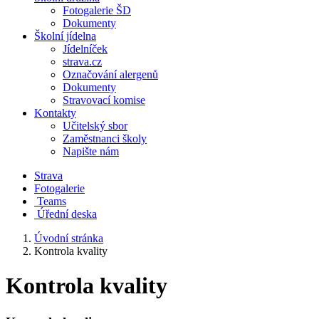
Fotogalerie ŠD
Dokumenty
Školní jídelna
Jídelníček
strava.cz
Označování alergenů
Dokumenty
Stravovací komise
Kontakty
Učitelský sbor
Zaměstnanci školy
Napište nám
Strava
Fotogalerie
Teams
Úřední deska
Úvodní stránka
Kontrola kvality
Kontrola kvality