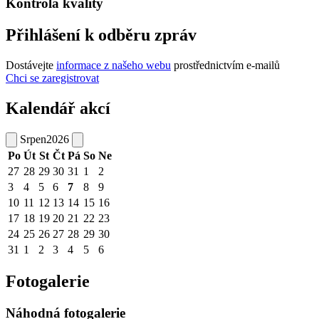
Kontrola kvality
Přihlášení k odběru zpráv
Dostávejte
informace z našeho webu
prostřednictvím e-mailů
Chci se zaregistrovat
Kalendář akcí
Srpen
2026
Po
Út
St
Čt
Pá
So
Ne
27
28
29
30
31
1
2
3
4
5
6
7
8
9
10
11
12
13
14
15
16
17
18
19
20
21
22
23
24
25
26
27
28
29
30
31
1
2
3
4
5
6
Fotogalerie
Náhodná fotogalerie