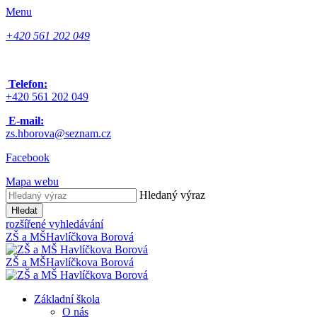
Menu
+420 561 202 049
Telefon:
+420 561 202 049
E-mail:
zs.hborova@seznam.cz
Facebook
Mapa webu
Hledaný výraz
Hledat
rozšířené vyhledávání
ZŠ a MŠ
Havlíčkova Borová
ZŠ a MŠ
Havlíčkova Borová
Základní škola
O nás