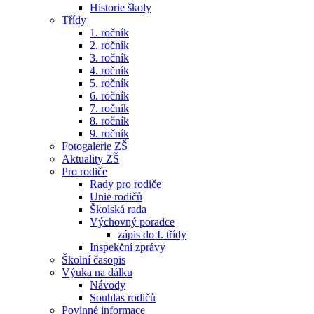
Historie školy
Třídy
1. ročník
2. ročník
3. ročník
4. ročník
5. ročník
6. ročník
7. ročník
8. ročník
9. ročník
Fotogalerie ZŠ
Aktuality ZŠ
Pro rodiče
Rady pro rodiče
Unie rodičů
Školská rada
Výchovný poradce
zápis do I. třídy
Inspekční zprávy
Školní časopis
Výuka na dálku
Návody
Souhlas rodičů
Povinné informace