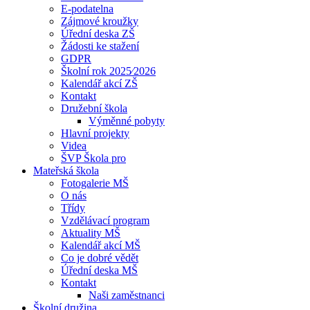
E-podatelna
Zájmové kroužky
Úřední deska ZŠ
Žádosti ke stažení
GDPR
Školní rok 2025⁄2026
Kalendář akcí ZŠ
Kontakt
Družební škola
Výměnné pobyty
Hlavní projekty
Videa
ŠVP Škola pro
Mateřská škola
Fotogalerie MŠ
O nás
Třídy
Vzdělávací program
Aktuality MŠ
Kalendář akcí MŠ
Co je dobré vědět
Úřední deska MŠ
Kontakt
Naši zaměstnanci
Školní družina