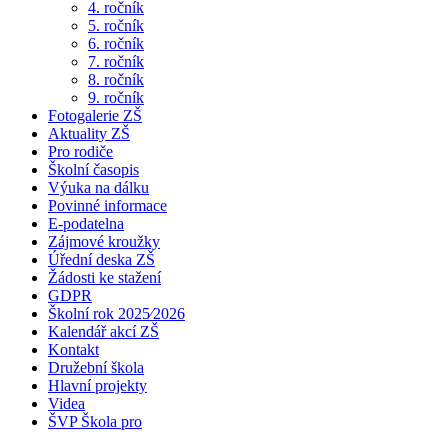
4. ročník
5. ročník
6. ročník
7. ročník
8. ročník
9. ročník
Fotogalerie ZŠ
Aktuality ZŠ
Pro rodiče
Školní časopis
Výuka na dálku
Povinné informace
E-podatelna
Zájmové kroužky
Úřední deska ZŠ
Žádosti ke stažení
GDPR
Školní rok 2025⁄2026
Kalendář akcí ZŠ
Kontakt
Družební škola
Hlavní projekty
Videa
ŠVP Škola pro