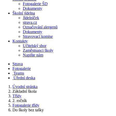
Fotogalerie ŠD
Dokumenty
Školní jídelna
Jídelníček
strava.cz
Označování alergenů
Dokumenty
Stravovací komise
Kontakty
Učitelský sbor
Zaměstnanci školy
Napište nám
Strava
Fotogalerie
Teams
Úřední deska
Úvodní stránka
Základní škola
Třídy
2. ročník
Fotogalerie třídy
Do školy bez tašky