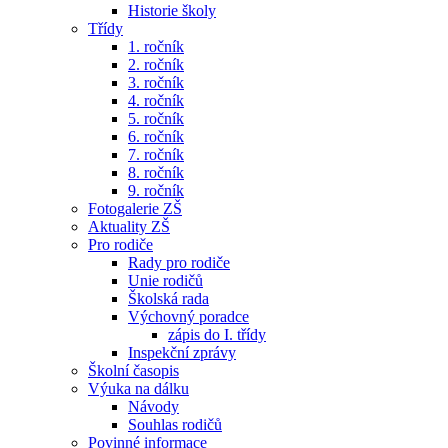
Historie školy
Třídy
1. ročník
2. ročník
3. ročník
4. ročník
5. ročník
6. ročník
7. ročník
8. ročník
9. ročník
Fotogalerie ZŠ
Aktuality ZŠ
Pro rodiče
Rady pro rodiče
Unie rodičů
Školská rada
Výchovný poradce
zápis do I. třídy
Inspekční zprávy
Školní časopis
Výuka na dálku
Návody
Souhlas rodičů
Povinné informace