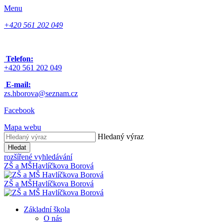
Menu
+420 561 202 049
Telefon:
+420 561 202 049
E-mail:
zs.hborova@seznam.cz
Facebook
Mapa webu
Hledaný výraz
Hledat
rozšířené vyhledávání
ZŠ a MŠ
Havlíčkova Borová
ZŠ a MŠ
Havlíčkova Borová
Základní škola
O nás