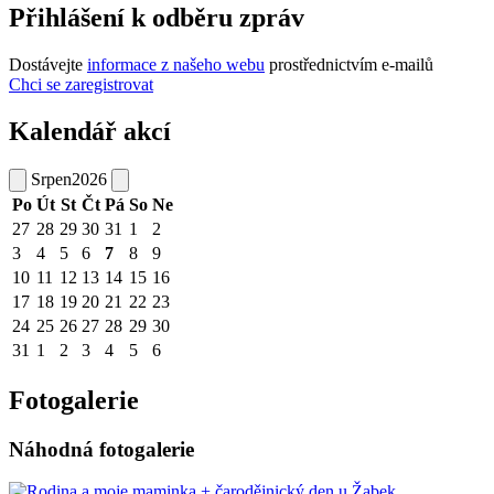
Přihlášení k odběru zpráv
Dostávejte
informace z našeho webu
prostřednictvím e-mailů
Chci se zaregistrovat
Kalendář akcí
Srpen
2026
Po
Út
St
Čt
Pá
So
Ne
27
28
29
30
31
1
2
3
4
5
6
7
8
9
10
11
12
13
14
15
16
17
18
19
20
21
22
23
24
25
26
27
28
29
30
31
1
2
3
4
5
6
Fotogalerie
Náhodná fotogalerie