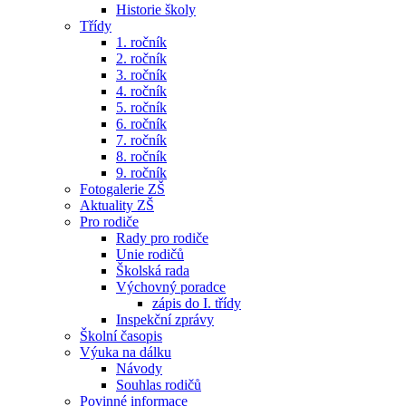
Historie školy
Třídy
1. ročník
2. ročník
3. ročník
4. ročník
5. ročník
6. ročník
7. ročník
8. ročník
9. ročník
Fotogalerie ZŠ
Aktuality ZŠ
Pro rodiče
Rady pro rodiče
Unie rodičů
Školská rada
Výchovný poradce
zápis do I. třídy
Inspekční zprávy
Školní časopis
Výuka na dálku
Návody
Souhlas rodičů
Povinné informace