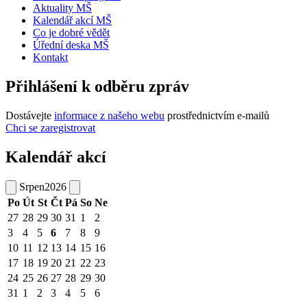
Aktuality MŠ
Kalendář akcí MŠ
Co je dobré vědět
Úřední deska MŠ
Kontakt
Přihlášení k odběru zpráv
Dostávejte
informace z našeho webu
prostřednictvím e-mailů
Chci se zaregistrovat
Kalendář akcí
Srpen
2026
Po
Út
St
Čt
Pá
So
Ne
27
28
29
30
31
1
2
3
4
5
6
7
8
9
10
11
12
13
14
15
16
17
18
19
20
21
22
23
24
25
26
27
28
29
30
31
1
2
3
4
5
6