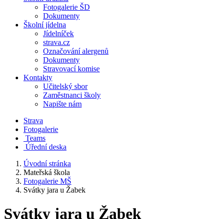
Fotogalerie ŠD
Dokumenty
Školní jídelna
Jídelníček
strava.cz
Označování alergenů
Dokumenty
Stravovací komise
Kontakty
Učitelský sbor
Zaměstnanci školy
Napište nám
Strava
Fotogalerie
Teams
Úřední deska
Úvodní stránka
Mateřská škola
Fotogalerie MŠ
Svátky jara u Žabek
Svátky jara u Žabek