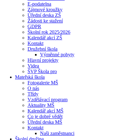
E-podatelna
Zájmové kroužky
Úřední deska ZŠ
Žádosti ke stažení
GDPR
Školní rok 2025⁄2026
Kalendář akcí ZŠ
Kontakt
Družební škola
Výměnné pobyty
Hlavní projekty
Videa
ŠVP Škola pro
Mateřská škola
Fotogalerie MŠ
O nás
Třídy
Vzdělávací program
Aktuality MŠ
Kalendář akcí MŠ
Co je dobré vědět
Úřední deska MŠ
Kontakt
Naši zaměstnanci
Školní družina