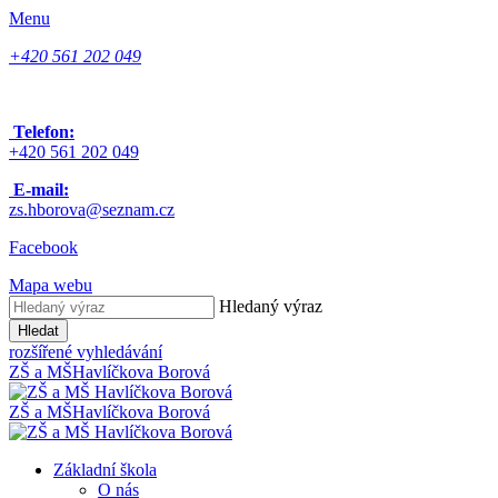
Menu
+420 561 202 049
Telefon:
+420 561 202 049
E-mail:
zs.hborova@seznam.cz
Facebook
Mapa webu
Hledaný výraz
Hledat
rozšířené vyhledávání
ZŠ a MŠ
Havlíčkova Borová
ZŠ a MŠ
Havlíčkova Borová
Základní škola
O nás