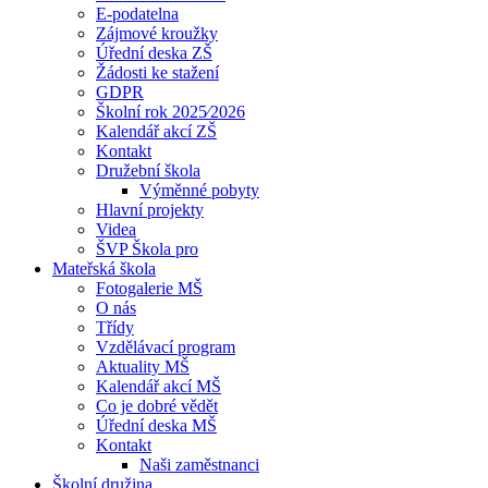
E-podatelna
Zájmové kroužky
Úřední deska ZŠ
Žádosti ke stažení
GDPR
Školní rok 2025⁄2026
Kalendář akcí ZŠ
Kontakt
Družební škola
Výměnné pobyty
Hlavní projekty
Videa
ŠVP Škola pro
Mateřská škola
Fotogalerie MŠ
O nás
Třídy
Vzdělávací program
Aktuality MŠ
Kalendář akcí MŠ
Co je dobré vědět
Úřední deska MŠ
Kontakt
Naši zaměstnanci
Školní družina