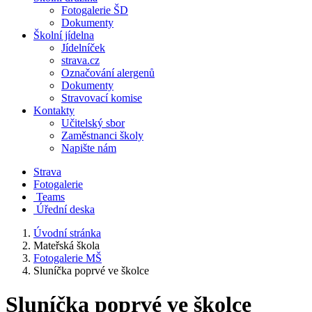
Fotogalerie ŠD
Dokumenty
Školní jídelna
Jídelníček
strava.cz
Označování alergenů
Dokumenty
Stravovací komise
Kontakty
Učitelský sbor
Zaměstnanci školy
Napište nám
Strava
Fotogalerie
Teams
Úřední deska
Úvodní stránka
Mateřská škola
Fotogalerie MŠ
Sluníčka poprvé ve školce
Sluníčka poprvé ve školce