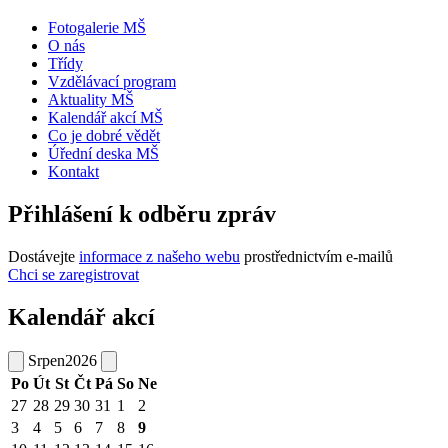
Fotogalerie MŠ
O nás
Třídy
Vzdělávací program
Aktuality MŠ
Kalendář akcí MŠ
Co je dobré vědět
Úřední deska MŠ
Kontakt
Přihlášení k odběru zpráv
Dostávejte
informace z našeho webu
prostřednictvím e-mailů
Chci se zaregistrovat
Kalendář akcí
Srpen
2026
Po
Út
St
Čt
Pá
So
Ne
27
28
29
30
31
1
2
3
4
5
6
7
8
9