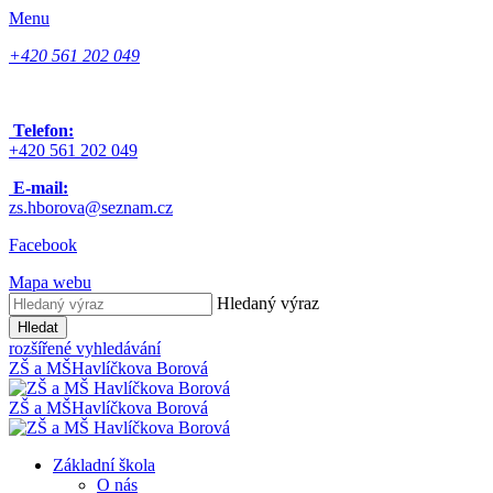
Menu
+420 561 202 049
Telefon:
+420 561 202 049
E-mail:
zs.hborova@seznam.cz
Facebook
Mapa webu
Hledaný výraz
Hledat
rozšířené vyhledávání
ZŠ a MŠ
Havlíčkova Borová
ZŠ a MŠ
Havlíčkova Borová
Základní škola
O nás