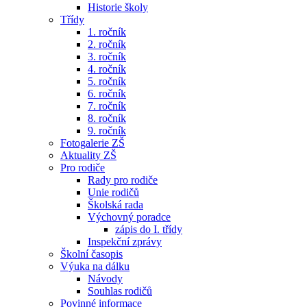
Historie školy
Třídy
1. ročník
2. ročník
3. ročník
4. ročník
5. ročník
6. ročník
7. ročník
8. ročník
9. ročník
Fotogalerie ZŠ
Aktuality ZŠ
Pro rodiče
Rady pro rodiče
Unie rodičů
Školská rada
Výchovný poradce
zápis do I. třídy
Inspekční zprávy
Školní časopis
Výuka na dálku
Návody
Souhlas rodičů
Povinné informace