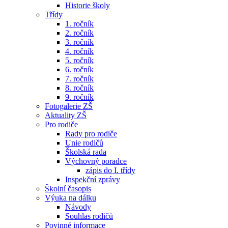
Historie školy
Třídy
1. ročník
2. ročník
3. ročník
4. ročník
5. ročník
6. ročník
7. ročník
8. ročník
9. ročník
Fotogalerie ZŠ
Aktuality ZŠ
Pro rodiče
Rady pro rodiče
Unie rodičů
Školská rada
Výchovný poradce
zápis do I. třídy
Inspekční zprávy
Školní časopis
Výuka na dálku
Návody
Souhlas rodičů
Povinné informace