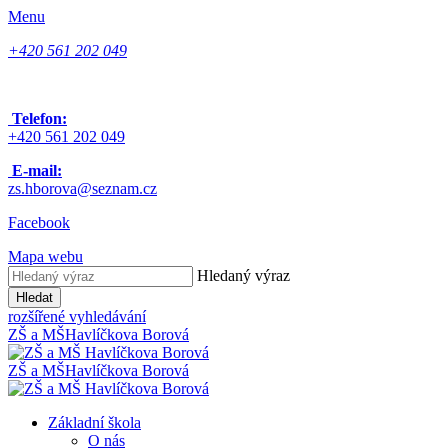
Menu
+420 561 202 049
Telefon:
+420 561 202 049
E-mail:
zs.hborova@seznam.cz
Facebook
Mapa webu
Hledaný výraz
Hledat
rozšířené vyhledávání
ZŠ a MŠ
Havlíčkova Borová
ZŠ a MŠ
Havlíčkova Borová
Základní škola
O nás