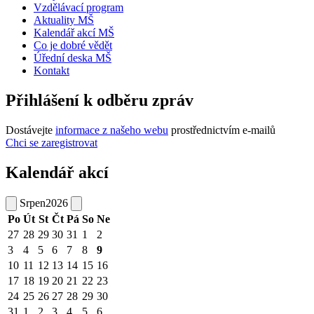
Vzdělávací program
Aktuality MŠ
Kalendář akcí MŠ
Co je dobré vědět
Úřední deska MŠ
Kontakt
Přihlášení k odběru zpráv
Dostávejte
informace z našeho webu
prostřednictvím e-mailů
Chci se zaregistrovat
Kalendář akcí
Srpen
2026
Po
Út
St
Čt
Pá
So
Ne
27
28
29
30
31
1
2
3
4
5
6
7
8
9
10
11
12
13
14
15
16
17
18
19
20
21
22
23
24
25
26
27
28
29
30
31
1
2
3
4
5
6