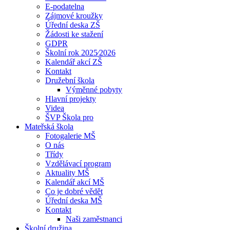
E-podatelna
Zájmové kroužky
Úřední deska ZŠ
Žádosti ke stažení
GDPR
Školní rok 2025⁄2026
Kalendář akcí ZŠ
Kontakt
Družební škola
Výměnné pobyty
Hlavní projekty
Videa
ŠVP Škola pro
Mateřská škola
Fotogalerie MŠ
O nás
Třídy
Vzdělávací program
Aktuality MŠ
Kalendář akcí MŠ
Co je dobré vědět
Úřední deska MŠ
Kontakt
Naši zaměstnanci
Školní družina