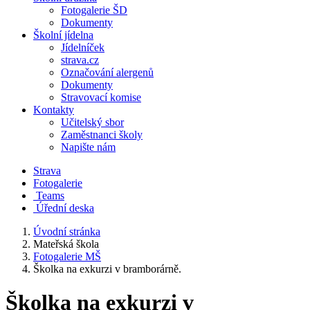
Fotogalerie ŠD
Dokumenty
Školní jídelna
Jídelníček
strava.cz
Označování alergenů
Dokumenty
Stravovací komise
Kontakty
Učitelský sbor
Zaměstnanci školy
Napište nám
Strava
Fotogalerie
Teams
Úřední deska
Úvodní stránka
Mateřská škola
Fotogalerie MŠ
Školka na exkurzi v bramborárně.
Školka na exkurzi v