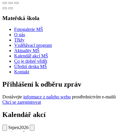
Mateřská škola
Fotogalerie MŠ
O nás
Třídy
Vzdělávací program
Aktuality MŠ
Kalendář akcí MŠ
Co je dobré vědět
Úřední deska MŠ
Kontakt
Přihlášení k odběru zpráv
Dostávejte
informace z našeho webu
prostřednictvím e-mailů
Chci se zaregistrovat
Kalendář akcí
Srpen
2026