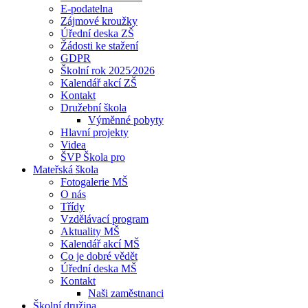
E-podatelna
Zájmové kroužky
Úřední deska ZŠ
Žádosti ke stažení
GDPR
Školní rok 2025⁄2026
Kalendář akcí ZŠ
Kontakt
Družební škola
Výměnné pobyty
Hlavní projekty
Videa
ŠVP Škola pro
Mateřská škola
Fotogalerie MŠ
O nás
Třídy
Vzdělávací program
Aktuality MŠ
Kalendář akcí MŠ
Co je dobré vědět
Úřední deska MŠ
Kontakt
Naši zaměstnanci
Školní družina