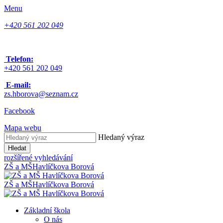
Menu
+420 561 202 049
Telefon:
+420 561 202 049
E-mail:
zs.hborova@seznam.cz
Facebook
Mapa webu
Hledaný výraz
Hledat
rozšířené vyhledávání
ZŠ a MŠ
Havlíčkova Borová
ZŠ a MŠ
Havlíčkova Borová
Základní škola
O nás