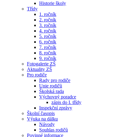
Historie školy
Třídy
1. ročník
2. ročník
3. ročník
4. ročník
5. ročník
6. ročník
7. ročník
8. ročník
9. ročník
Fotogalerie ZŠ
Aktuality ZŠ
Pro rodiče
Rady pro rodiče
Unie rodičů
Školská rada
Výchovný poradce
zápis do I. třídy
Inspekční zprávy
Školní časopis
Výuka na dálku
Návody
Souhlas rodičů
Povinné informace