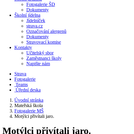
Fotogalerie ŠD
Dokumenty
Školní jídelna
Jídelníček
strava.cz
Označování alergenů
Dokumenty
Stravovací komise
Kontakty
Učitelský sbor
Zaměstnanci školy
Napište nám
Strava
Fotogalerie
Teams
Úřední deska
Úvodní stránka
Mateřská škola
Fotogalerie MŠ
Motýlci přivítali jaro.
Motýlci přivítali jaro.