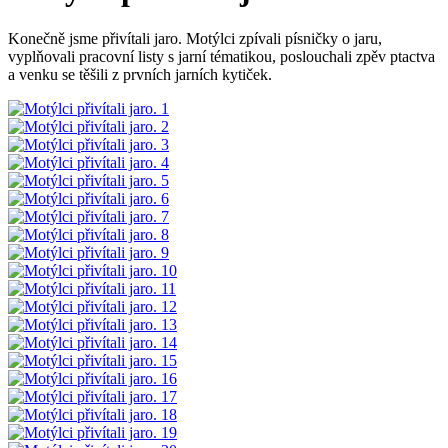
Konečně jsme přivítali jaro. Motýlci zpívali písničky o jaru,
vyplňovali pracovní listy s jarní tématikou, poslouchali zpěv ptactva
a venku se těšili z prvních jarních kytiček.